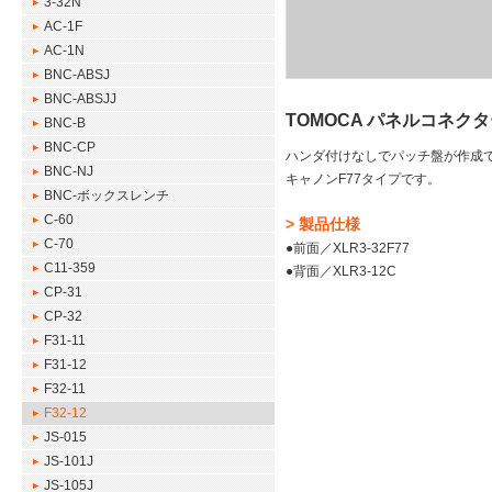
3-32N
AC-1F
AC-1N
BNC-ABSJ
BNC-ABSJJ
TOMOCA パネルコネクター(X
BNC-B
BNC-CP
ハンダ付けなしでパッチ盤が作成
BNC-NJ
キャノンF77タイプです。
BNC-ボックスレンチ
C-60
> 製品仕様
C-70
●前面／XLR3-32F77
C11-359
●背面／XLR3-12C
CP-31
CP-32
F31-11
F31-12
F32-11
F32-12
JS-015
JS-101J
JS-105J