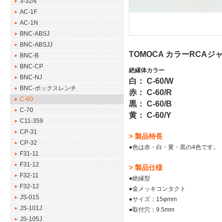
3-32N
AC-1F
AC-1N
BNC-ABSJ
BNC-ABSJJ
TOMOCA カラーRCAジャ
BNC-B
BNC-CP
絶縁体カラー
BNC-NJ
白： C-60/W
BNC-ボックスレンチ
赤： C-60/R
C-60
黒： C-60/B
C-70
黄： C-60/Y
C11-359
CP-31
> 製品特長
CP-32
●色は赤・白・黄・黒の4色です。
F31-11
F31-12
> 製品仕様
F32-11
●絶縁型
F32-12
●金メッキコンタクト
JS-015
●サイズ：15φmm
JS-101J
●取付穴：9.5mm
JS-105J