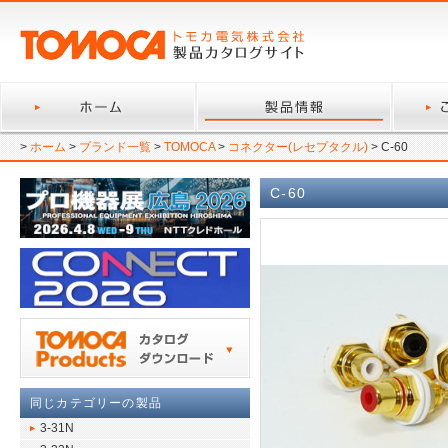
>
ホーム
>
ブランド一覧
>
TOMOCA
>
コネクター(レセプタクル)
> C-60
C-60
同じカテゴリーの製品
3-31N