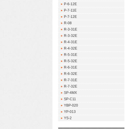
P-6-12E
P-7-11E
P-7-12E
R-08
R-3-31E
R-3-32E
R-4-31E
R-4-32E
R-5-31E
R-5-32E
R-6-31E
R-6-32E
R-7-31E
R-7-32E
SP-4MX
SP-C11
YBP-020
YP-013
YS-2