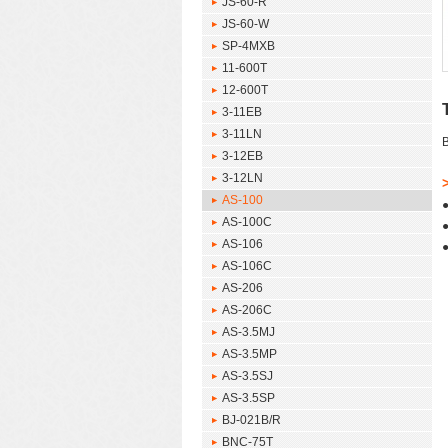
JS-60-R
JS-60-W
SP-4MXB
11-600T
12-600T
3-11EB
3-11LN
3-12EB
3-12LN
AS-100
AS-100C
AS-106
AS-106C
AS-206
AS-206C
AS-3.5MJ
AS-3.5MP
AS-3.5SJ
AS-3.5SP
BJ-021B/R
BNC-75T