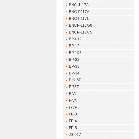
BNC-J117A
BNC-P117A
BNC-P117L
BNCP-117/50
BNCP-117/75
BP-012
BP-12
BP-193L
BP-22
BP-33
BP-34
DIN-5P
F-75T
F-VL
F-VN
F-VP
FP-3
FP-4
FP-5
JS-017