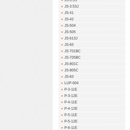
JS-3.5S
JS-3.5SJ
JS-41
JS-42
JS-504
JS-505
JS-613J
JS-65
JS-701BC
JS-705BC
JS-801C
JS-805C
JS-83
LUP-004
P-3-11E
P-3-12E
P-4-11E
P-4-12E
P-5-11E
P-5-12E
P-6-11E