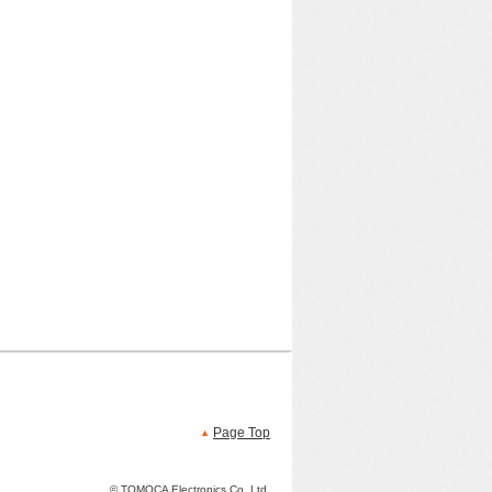
Page Top
© TOMOCA Electronics Co.,Ltd.