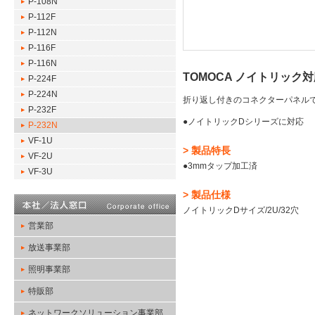
P-108N
P-112F
P-112N
P-116F
P-116N
TOMOCA ノイトリック対応
P-224F
P-224N
折り返し付きのコネクターパネル
P-232F
●ノイトリックDシリーズに対応
P-232N
VF-1U
> 製品特長
VF-2U
●3mmタップ加工済
VF-3U
> 製品仕様
ノイトリックDサイズ/2U/32穴
営業部
放送事業部
照明事業部
特販部
ネットワークソリューション事業部