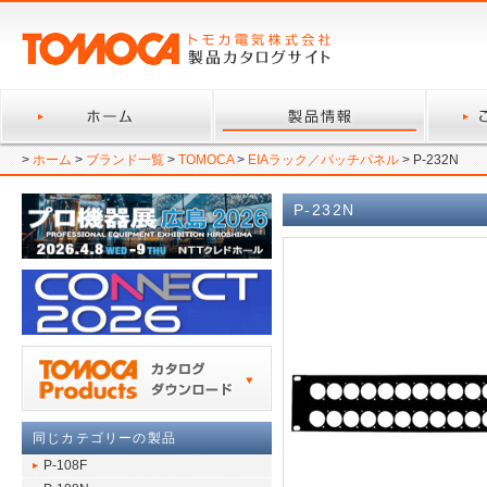
>
ホーム
>
ブランド一覧
>
TOMOCA
>
EIAラック／パッチパネル
> P-232N
P-232N
同じカテゴリーの製品
P-108F