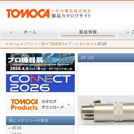
>
ホーム
>
ブランド一覧
>
TOMOCA
>
アッテネーター
> AT-20
AT-20
同じカテゴリーの製品
AT-10