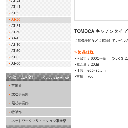
AT-12
AT-14
AT-2
AT-20
AT-24
TOMOCA キャノンタイプア
AT-30
AT-4
音響機器間などに接続してレベル
AT-40
AT-50
> 製品仕様
AT-6
●入出力： 600Ω平衡 （XLR-3-1
AT-60
●減衰量： 20dB
●寸法： φ20×82.5mm
●重量： 70g
営業部
放送事業部
照明事業部
特販部
ネットワークソリューション事業部