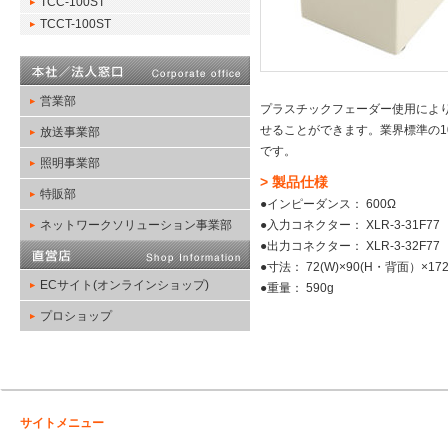
TCC-100ST
TCCT-100ST
営業部
プラスチックフェーダー使用によ
せることができます。業界標準の1
放送事業部
です。
照明事業部
> 製品仕様
特販部
●インピーダンス： 600Ω
ネットワークソリューション事業部
●入力コネクター： XLR-3-31F77
●出力コネクター： XLR-3-32F77
●寸法： 72(W)×90(H・背面）×172
ECサイト(オンラインショップ)
●重量： 590g
プロショップ
サイトメニュー