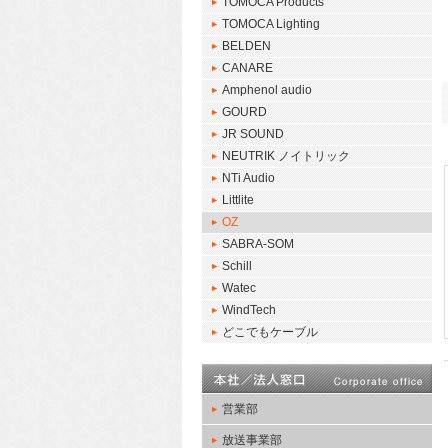
TOMOCA Products
TOMOCA Lighting
BELDEN
CANARE
Amphenol audio
GOURD
JR SOUND
NEUTRIK ノイトリック
NTi Audio
Littlite
OZ
SABRA-SOM
Schill
Watec
WindTech
どこでもケーブル
営業部
放送事業部