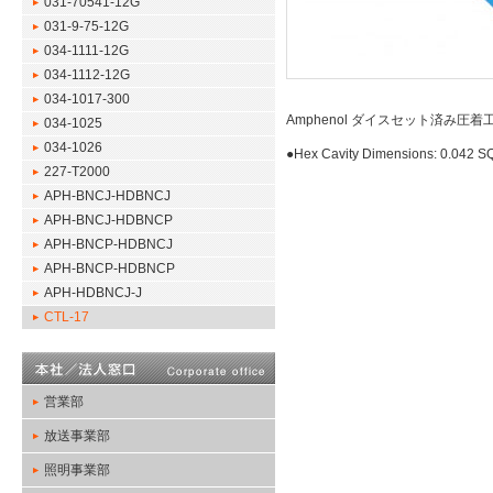
031-70541-12G
031-9-75-12G
034-1111-12G
034-1112-12G
034-1017-300
Amphenol ダイスセット済み圧着
034-1025
034-1026
●Hex Cavity Dimensions: 0.042 SQ,
227-T2000
APH-BNCJ-HDBNCJ
APH-BNCJ-HDBNCP
APH-BNCP-HDBNCJ
APH-BNCP-HDBNCP
APH-HDBNCJ-J
CTL-17
営業部
放送事業部
照明事業部