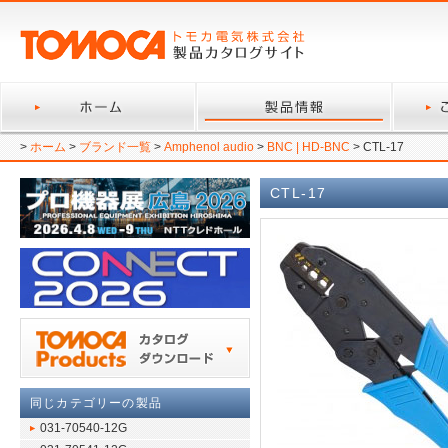
>
ホーム
>
ブランド一覧
>
Amphenol audio
>
BNC | HD-BNC
> CTL-17
CTL-17
同じカテゴリーの製品
031-70540-12G